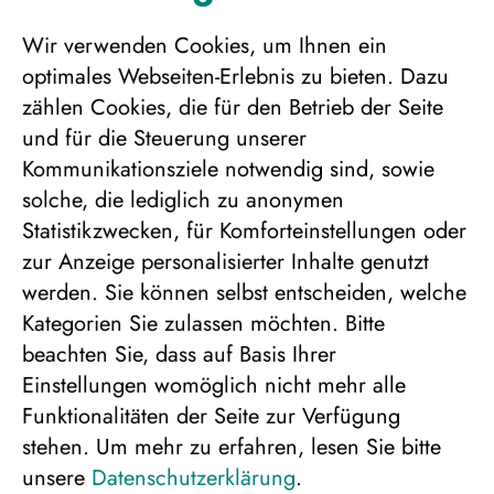
Unterbringung
Wir verwenden Cookies, um Ihnen ein
optimales Webseiten-Erlebnis zu bieten. Dazu
zählen Cookies, die für den Betrieb der Seite
und für die Steuerung unserer
Kommunikationsziele notwendig sind, sowie
solche, die lediglich zu anonymen
Doppelhaus-Hälfte modernes „Fjelltop-
Statistikzwecken, für Komforteinstellungen oder
Ferienhaus“, 4er Belegung, ab/bis Berlin
zur Anzeige personalisierter Inhalte genutzt
2.726 €
werden. Sie können selbst entscheiden, welche
Kategorien Sie zulassen möchten. Bitte
beachten Sie, dass auf Basis Ihrer
Doppelhaus-Hälfte modernes „Fjelltop-
Einstellungen womöglich nicht mehr alle
Ferienhaus“, 5er Belegung, ab/bis Berlin
Funktionalitäten der Seite zur Verfügung
2.657 €
stehen.
Um mehr zu erfahren, lesen Sie bitte
unsere
Datenschutzerklärung
.