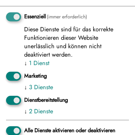
Doppelhaus-Hälfte modernes „Fjelltop-
Essenziell
(immer erforderlich)
Ferienhaus“, 6er Belegung, ab/bis Berlin
Diese Dienste sind für das korrekte
2.611 €
Funktionieren dieser Website
unerlässlich und können nicht
deaktiviert werden.
Doppelhaus-Hälfte modernes „Fjelltop-
↓
1
Dienst
Ferienhaus“, 4er Belegung, ab/bis
Marketing
Frankfurt
2.896 €
↓
3
Dienste
Dienstbereitstellung
↓
2
Dienste
Doppelhaus-Hälfte modernes „Fjelltop-
Ferienhaus“, 5er Belegung, ab/bis
Alle Dienste aktivieren oder deaktivieren
Frankfurt