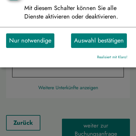
2.828 €
Mit diesem Schalter können Sie alle
Dienste aktivieren oder deaktivieren.
Doppelhaus-Hälfte modernes „Fjelltop-
Nur notwendige
Auswahl bestätigen
Ferienhaus“, 6er Belegung, ab/bis
Frankfurt
Realisiert mit Klaro!
2.782 €
Weitere Unterkünfte anzeigen
Zurück
weiter zur
Buchungsanfrage