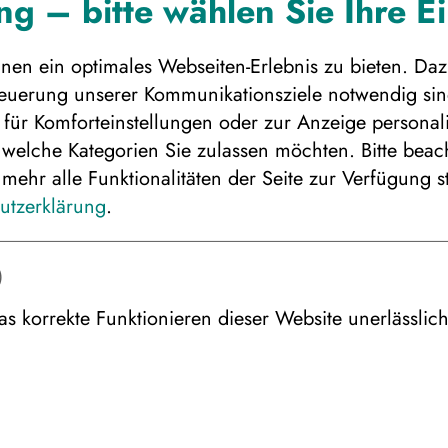
g – bitte wählen Sie Ihre E
A
en ein optimales Webseiten-Erlebnis zu bieten. Daz
Steuerung unserer Kommunikationsziele notwendig sind
für Komforteinstellungen oder zur Anzeige personalis
 welche Kategorien Sie zulassen möchten. Bitte beacht
mehr alle Funktionalitäten der Seite zur Verfügung s
utzerklärung
.
hren gewünschten Reisebeginn
)
as korrekte Funktionieren dieser Website unerlässlic
ie Personenanzahl für die gewünscht