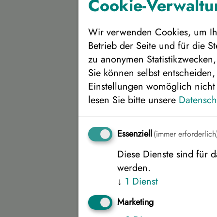
Cookie-Verwaltun
Wir verwenden Cookies, um Ihn
Betrieb der Seite und für die 
zu anonymen Statistikzwecken, 
Sie können selbst entscheiden,
Einstellungen womöglich nicht 
lesen Sie bitte unsere
Datensch
Bitte wählen Sie I
Essenziell
(immer erforderlich
Gewünschter Reisebeginn:
Diese Dienste sind für d
werden.
↓
1
Dienst
Bitte wählen Sie d
Marketing