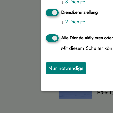
↓
3
Dienste
Unterbringung
Dienstbereitstellung
↓
2
Dienste
Hotelz
Alle Dienste aktivieren ode
Mit diesem Schalter könn
Hütte f
Nur notwendige
Hütte f
Hütte f