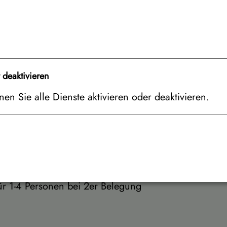
Preis
immer bei 2er Belegung
r deaktivieren
en Sie alle Dienste aktivieren oder deaktivieren.
ür 1-4 Personen bei 4er Belegung
ür 1-4 Personen bei 3er Belegung
ür 1-4 Personen bei 2er Belegung