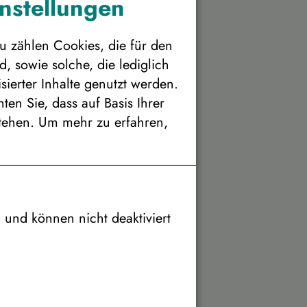
instellungen
ngebotsnummer:
253531
u zählen Cookies, die für den
, sowie solche, die lediglich
ierter Inhalte genutzt werden.
en Sie, dass auf Basis Ihrer
tehen.
Um mehr zu erfahren,
h und können nicht deaktiviert
e Unterbringung