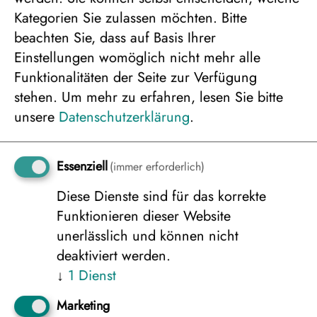
Unterbringung
Kategorien Sie zulassen möchten. Bitte
beachten Sie, dass auf Basis Ihrer
Einstellungen womöglich nicht mehr alle
Funktionalitäten der Seite zur Verfügung
stehen.
Um mehr zu erfahren, lesen Sie bitte
unsere
Datenschutzerklärung
.
Essenziell
(immer erforderlich)
Diese Dienste sind für das korrekte
Hütte für 1-4 Personen bei 4er Belegung
Funktionieren dieser Website
3.208 €
unerlässlich und können nicht
deaktiviert werden.
↓
1
Dienst
Hütte für 1-4 Personen bei 3er Belegung
3.208 €
Marketing