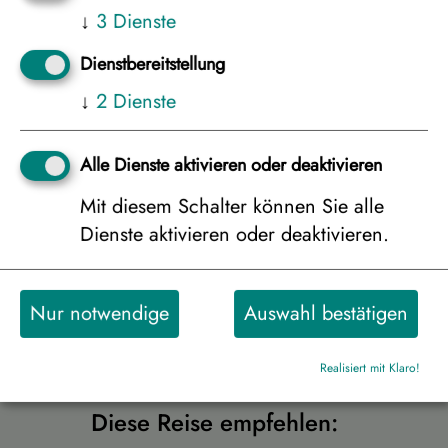
↓
3
Dienste
Dienstbereitstellung
Hütte für 1-4 Personen bei 2er Belegung
↓
2
Dienste
3.208 €
Alle Dienste aktivieren oder deaktivieren
Weitere Unterkünfte anzeigen
Mit diesem Schalter können Sie alle
Dienste aktivieren oder deaktivieren.
Nur notwendige
Auswahl bestätigen
Zurück
weiter zur
Buchungsanfrage
Realisiert mit Klaro!
Diese Reise empfehlen: