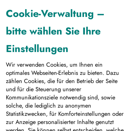
Dauer:
8 Tage
Angebotsnummer:
253531
Cookie-Verwaltung –
Bitte wählen Sie Ihren
bitte wählen Sie Ihre
gewünschten
Einstellungen
Reisebeginn
Wir verwenden Cookies, um Ihnen ein
Gewünschter Reisebeginn:
optimales Webseiten-Erlebnis zu bieten. Dazu
zählen Cookies, die für den Betrieb der Seite
und für die Steuerung unserer
Kommunikationsziele notwendig sind, sowie
Bitte wählen Sie die
solche, die lediglich zu anonymen
Personenanzahl für die
Statistikzwecken, für Komforteinstellungen oder
gewünschte
zur Anzeige personalisierter Inhalte genutzt
werden. Sie können selbst entscheiden, welche