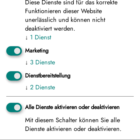
Diese Dienste sind für das korrekte
2.355 €
Funktionieren dieser Website
unerlässlich und können nicht
deaktiviert werden.
Weitere Unterkünfte anzeigen
↓
1
Dienst
Marketing
↓
3
Dienste
Zurück
weiter zur
Dienstbereitstellung
Buchungsanfrage
↓
2
Dienste
Diese Reise empfehlen:
Alle Dienste aktivieren oder deaktivieren
Mit diesem Schalter können Sie alle
Dienste aktivieren oder deaktivieren.