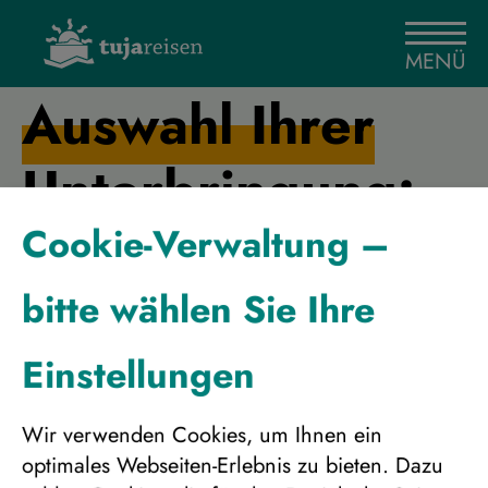
MENÜ
Auswahl Ihrer
Unterbringung:
Cookie-Verwaltung –
bitte wählen Sie Ihre
Schwedisch
Lappland -
Einstellungen
Reise:
3 Kulturen
in ihrer
Vielfalt
Wir verwenden Cookies, um Ihnen ein
07.02.2027
optimales Webseiten-Erlebnis zu bieten. Dazu