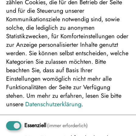
Termin:
-
zählen Cookies, die für den Betrieb der Seite
11.02.2027
und für die Steuerung unserer
Dauer:
5 Tage
Kommunikationsziele notwendig sind, sowie
Angebotsnummer:
253631
solche, die lediglich zu anonymen
Statistikzwecken, für Komforteinstellungen oder
zur Anzeige personalisierter Inhalte genutzt
Bitte wählen Sie die
werden. Sie können selbst entscheiden, welche
Kategorien Sie zulassen möchten. Bitte
Personenanzahl für die
beachten Sie, dass auf Basis Ihrer
gewünschte
Einstellungen womöglich nicht mehr alle
Unterbringung
Funktionalitäten der Seite zur Verfügung
stehen.
Um mehr zu erfahren, lesen Sie bitte
unsere
Datenschutzerklärung
.
Essenziell
(immer erforderlich)
Doppelzimmer