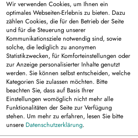
Termin:
-
Wir verwenden Cookies, um Ihnen ein
25.02.2027
optimales Webseiten-Erlebnis zu bieten. Dazu
Dauer:
5 Tage
zählen Cookies, die für den Betrieb der Seite
Angebotsnummer:
253631
und für die Steuerung unserer
Kommunikationsziele notwendig sind, sowie
solche, die lediglich zu anonymen
Bitte wählen Sie die
Statistikzwecken, für Komforteinstellungen oder
Personenanzahl für die
zur Anzeige personalisierter Inhalte genutzt
gewünschte
werden. Sie können selbst entscheiden, welche
Kategorien Sie zulassen möchten. Bitte
Unterbringung
beachten Sie, dass auf Basis Ihrer
Einstellungen womöglich nicht mehr alle
Funktionalitäten der Seite zur Verfügung
stehen.
Um mehr zu erfahren, lesen Sie bitte
unsere
Datenschutzerklärung
.
Junior Suite, 3er Belegung