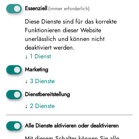
2.750 €
Essenziell
(immer erforderlich)
Diese Dienste sind für das korrekte
Funktionieren dieser Website
Junior Suite, 4er Belegung
unerlässlich und können nicht
2.750 €
deaktiviert werden.
↓
1
Dienst
Marketing
Weitere Unterkünfte anzeigen
↓
3
Dienste
Dienstbereitstellung
↓
2
Dienste
Zurück
weiter zur
Buchungsanfrage
Alle Dienste aktivieren oder deaktivieren
Mit diesem Schalter können Sie alle