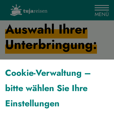
MENÜ
Auswahl Ihrer
Unterbringung:
Cookie-Verwaltung –
Schwedisch
Lappland -
Reise:
3 Kulturen
bitte wählen Sie Ihre
in ihrer
Vielfalt
Einstellungen
21.02.2027