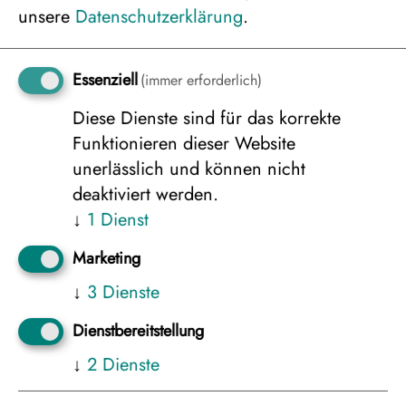
2.355 €
unsere
Datenschutzerklärung
.
Essenziell
(immer erforderlich)
Bungalow 3er Belegung
Diese Dienste sind für das korrekte
2.355 €
Funktionieren dieser Website
unerlässlich und können nicht
deaktiviert werden.
Bungalow 2er Belegung
↓
1
Dienst
2.680 €
Marketing
↓
3
Dienste
Weitere Unterkünfte anzeigen
Dienstbereitstellung
↓
2
Dienste