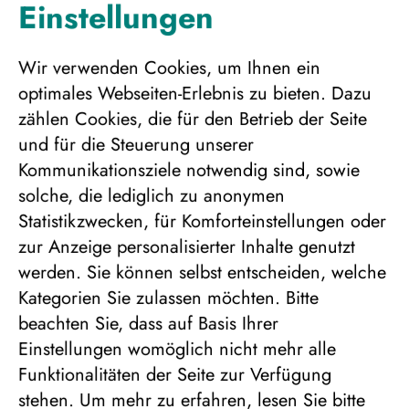
Termin:
-
Einstellungen
18.03.2027
Dauer:
5 Tage
Wir verwenden Cookies, um Ihnen ein
Angebotsnummer:
253631
optimales Webseiten-Erlebnis zu bieten. Dazu
zählen Cookies, die für den Betrieb der Seite
und für die Steuerung unserer
Bitte wählen Sie die
Kommunikationsziele notwendig sind, sowie
Personenanzahl für die
solche, die lediglich zu anonymen
gewünschte
Statistikzwecken, für Komforteinstellungen oder
Unterbringung
zur Anzeige personalisierter Inhalte genutzt
werden. Sie können selbst entscheiden, welche
Kategorien Sie zulassen möchten. Bitte
beachten Sie, dass auf Basis Ihrer
Einstellungen womöglich nicht mehr alle
Funktionalitäten der Seite zur Verfügung
Bungalow 4er Belegung
stehen.
Um mehr zu erfahren, lesen Sie bitte