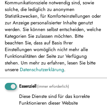
Kommunikationsziele notwendig sind, sowie
solche, die lediglich zu anonymen
Varsta Hütte in 2er Belegung
Statistikzwecken, für Komforteinstellungen oder
3.152 €
zur Anzeige personalisierter Inhalte genutzt
werden. Sie können selbst entscheiden, welche
Kategorien Sie zulassen möchten. Bitte
Varsta Hütte in 3er Belegung
beachten Sie, dass auf Basis Ihrer
3.152 €
Einstellungen womöglich nicht mehr alle
Funktionalitäten der Seite zur Verfügung
stehen.
Um mehr zu erfahren, lesen Sie bitte
unsere
Datenschutzerklärung
.
Varsta Hütte in 4er Belegung
3.152 €
Essenziell
(immer erforderlich)
Diese Dienste sind für das korrekte
Varsta Hütte in 5er Belegung
Funktionieren dieser Website
3.152 €