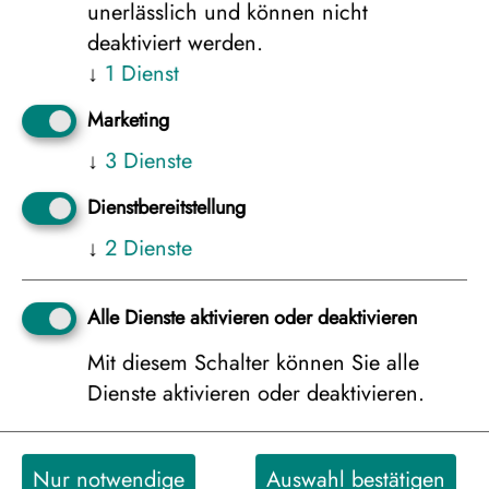
unerlässlich und können nicht
deaktiviert werden.
↓
1
Dienst
Varsta Hütte in 6er Belegung
Marketing
3.152 €
↓
3
Dienste
Dienstbereitstellung
↓
2
Dienste
Alle Dienste aktivieren oder deaktivieren
Suopursu Hütte in 4er Belegung
Mit diesem Schalter können Sie alle
3.386 €
Dienste aktivieren oder deaktivieren.
Suopursu Hütte in 5er Belegung
Nur notwendige
Auswahl bestätigen