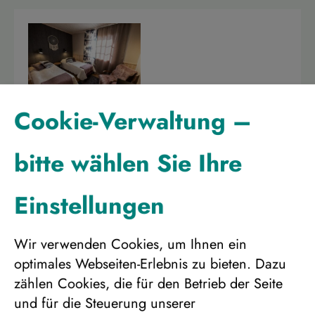
Hotelzimmer in 2er Belegung
Cookie-Verwaltung –
2.723 €
bitte wählen Sie Ihre
Hotelzimmer in Einzelbelegung
Einstellungen
3.655 €
Wir verwenden Cookies, um Ihnen ein
optimales Webseiten-Erlebnis zu bieten. Dazu
zählen Cookies, die für den Betrieb der Seite
und für die Steuerung unserer