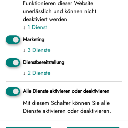
Funktionieren dieser Website
155 €
unerlässlich und können nicht
deaktiviert werden.
↓
1
Dienst
Zusatznacht in Oslo im EZ
245 €
Marketing
↓
3
Dienste
Zusatznacht in Gardermoen im DZ
Dienstbereitstellung
125 €
↓
2
Dienste
Zusatznacht in Gardermoen im EZ
Alle Dienste aktivieren oder deaktivieren
195 €
Mit diesem Schalter können Sie alle
Dienste aktivieren oder deaktivieren.
Inkludierter Sammeltransfer Hotel in Oslo –