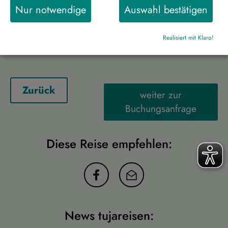
Flughafen Oslo
Nur notwendige
Auswahl bestätigen
0 €
Realisiert mit Klaro!
Zurück
weiter zur
Buchungsanfrage
Diese Reise empfehlen:
News tujareisen: