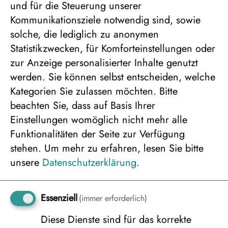
und für die Steuerung unserer
Kommunikationsziele notwendig sind, sowie
solche, die lediglich zu anonymen
Bitte wählen Sie die
Statistikzwecken, für Komforteinstellungen oder
Personenanzahl für die
zur Anzeige personalisierter Inhalte genutzt
gewünschte
werden. Sie können selbst entscheiden, welche
Kategorien Sie zulassen möchten. Bitte
Zusatzleistung
beachten Sie, dass auf Basis Ihrer
Einstellungen womöglich nicht mehr alle
Funktionalitäten der Seite zur Verfügung
stehen.
Um mehr zu erfahren, lesen Sie bitte
Inkludierter Sammeltransfer Flughafen Oslo –
unsere
Datenschutzerklärung
.
Hotel in Oslo
0 €
Essenziell
(immer erforderlich)
Diese Dienste sind für das korrekte
Zusatznacht in Oslo im DZ