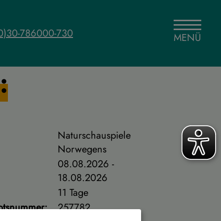
0)30-786000-730
MENÜ
:
Naturschauspiele
Norwegens
08.08.2026 -
:
18.08.2026
11 Tage
otsnummer:
257782