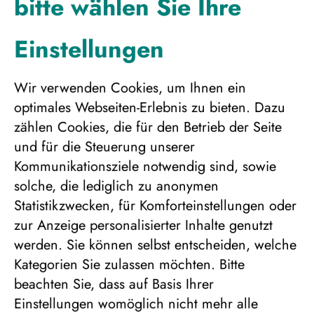
bitte wählen Sie Ihre
Hotelzimmer, Einzelbelegung
1.327 €
Einstellungen
Wir verwenden Cookies, um Ihnen ein
optimales Webseiten-Erlebnis zu bieten. Dazu
zählen Cookies, die für den Betrieb der Seite
und für die Steuerung unserer
Kommunikationsziele notwendig sind, sowie
solche, die lediglich zu anonymen
Statistikzwecken, für Komforteinstellungen oder
Einraumhütte mit Sauna (Wilderness
zur Anzeige personalisierter Inhalte genutzt
Cabin), 2er Belegung
werden. Sie können selbst entscheiden, welche
1.148 €
Kategorien Sie zulassen möchten. Bitte
beachten Sie, dass auf Basis Ihrer
Einstellungen womöglich nicht mehr alle
Einraumhütte mit Sauna (Wilderness