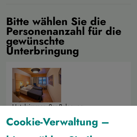
Bitte wählen Sie die
Personenanzahl für die
gewünschte
Unterbringung
Hotelzimmer, 2er Belegung
939 €
Cookie-Verwaltung –