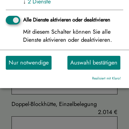
↓
2
Dienste
Alle Dienste aktivieren oder deaktivieren
Mit diesem Schalter können Sie alle
Dienste aktivieren oder deaktivieren.
Nur notwendige
Auswahl bestätigen
Doppel-Blockhütte, 2er Belegung
1.261 €
Realisiert mit Klaro!
Doppel-Blockhütte, Einzelbelegung
2.014 €