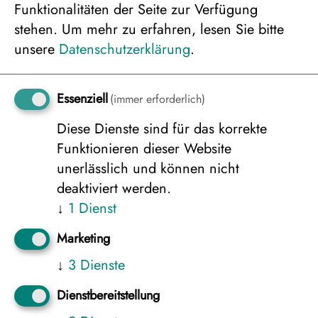
Funktionalitäten der Seite zur Verfügung
Cabin), Einzelbelegung
stehen.
Um mehr zu erfahren, lesen Sie bitte
1.786 €
unsere
Datenschutzerklärung
.
Essenziell
(immer erforderlich)
Diese Dienste sind für das korrekte
Funktionieren dieser Website
unerlässlich und können nicht
deaktiviert werden.
↓
1
Dienst
Appartement Pohjan Tytär, 2er Belegung
1.148 €
Marketing
↓
3
Dienste
Dienstbereitstellung
Appartement Pohjan Tytär, Einzelbelegung
1.786 €