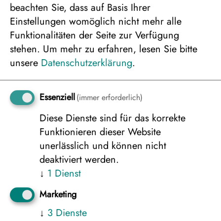
beachten Sie, dass auf Basis Ihrer
Einstellungen womöglich nicht mehr alle
Ferienhaus „Merihonka“, 2er Belegung
Funktionalitäten der Seite zur Verfügung
ab/bis Frankfurt
stehen.
Um mehr zu erfahren, lesen Sie bitte
3.155 €
unsere
Datenschutzerklärung
.
Essenziell
(immer erforderlich)
Ferienhaus „Merihonka“, 3er Belegung
Diese Dienste sind für das korrekte
ab/bis Frankfurt
Funktionieren dieser Website
2.911 €
unerlässlich und können nicht
deaktiviert werden.
↓
1
Dienst
Ferienhaus „Merihonka“, 4er Belegung
ab/bis Frankfurt
Marketing
2.771 €
↓
3
Dienste