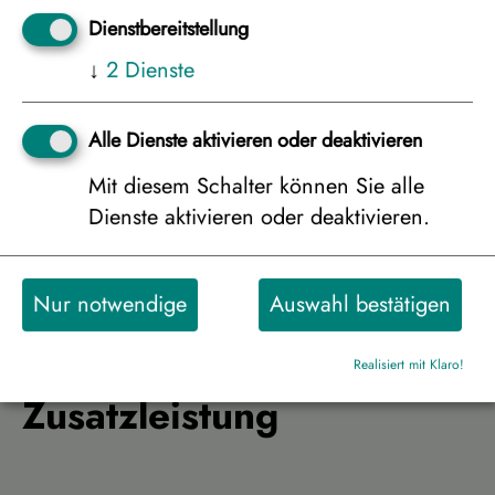
Dienstbereitstellung
↓
2
Dienste
Ferienhaus „Merihonka“, 5er Belegung
ab/bis Frankfurt
2.698 €
Alle Dienste aktivieren oder deaktivieren
Mit diesem Schalter können Sie alle
Dienste aktivieren oder deaktivieren.
Bitte wählen Sie die
Nur notwendige
Auswahl bestätigen
Personenanzahl für die
gewünschte
Realisiert mit Klaro!
Zusatzleistung