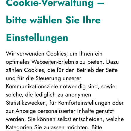
Cookie-Verwaltung –
Ferienhaus „Merihonka“, 3er Belegung
bitte wählen Sie Ihre
ab/bis Berlin
2.555 €
Einstellungen
Wir verwenden Cookies, um Ihnen ein
Ferienhaus „Merihonka“, 4er Belegung
optimales Webseiten-Erlebnis zu bieten. Dazu
ab/bis Berlin
zählen Cookies, die für den Betrieb der Seite
2.410 €
und für die Steuerung unserer
Kommunikationsziele notwendig sind, sowie
solche, die lediglich zu anonymen
Statistikzwecken, für Komforteinstellungen oder
Ferienhaus „Merihonka“, 5er Belegung
zur Anzeige personalisierter Inhalte genutzt
ab/bis Berlin
werden. Sie können selbst entscheiden, welche
2.336 €
Kategorien Sie zulassen möchten. Bitte