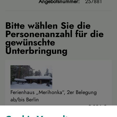
Angebotsnummer:
257881
Bitte wählen Sie die
Personenanzahl für die
gewünschte
Unterbringung
Ferienhaus „Merihonka“, 2er Belegung
ab/bis Berlin
2.806 €