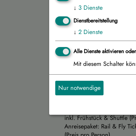
Frankfu
↓
3
Dienste
Ferien
Dienstbereitstellung
Frankfu
↓
2
Dienste
Ferien
Frankfu
Alle Dienste aktivieren ode
Mit diesem Schalter könn
Bitte wählen Sie d
Nur notwendige
Zusatzleistung
Anreisepaket: Hotelvorüber
inkl. Frühstück & Shuttle (
Anreisepaket: Rail & Fly Tic
(Preis pro Person)