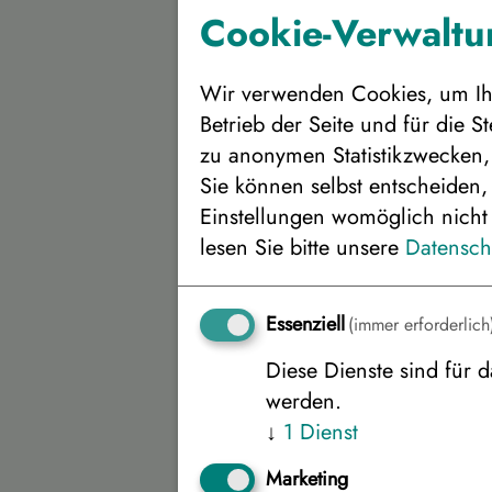
Cookie-Verwaltun
Wir verwenden Cookies, um Ihn
Betrieb der Seite und für die 
zu anonymen Statistikzwecken, 
Sie können selbst entscheiden,
Einstellungen womöglich nicht 
Bitte wählen Sie d
lesen Sie bitte unsere
Datensch
Unterbringung
Essenziell
(immer erforderlich
Diese Dienste sind für d
Ferien
werden.
Frankfu
↓
1
Dienst
Ferien
Marketing