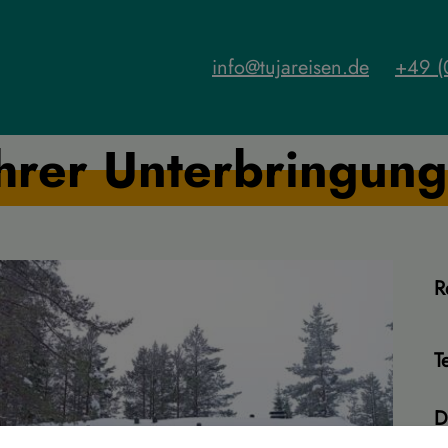
info@tujareisen.de
+49 (
hrer Unterbringung
R
T
D