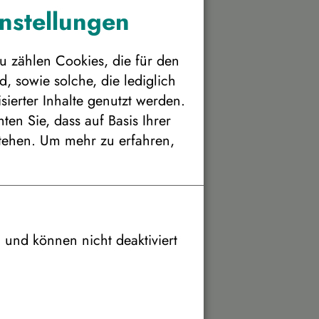
ngebotsnummer:
257881
instellungen
u zählen Cookies, die für den
, sowie solche, die lediglich
ierter Inhalte genutzt werden.
en Sie, dass auf Basis Ihrer
tehen.
Um mehr zu erfahren,
e Unterbringung
 pro Person
Personenanzahl
h und können nicht deaktiviert
3.231 €
2.986 €