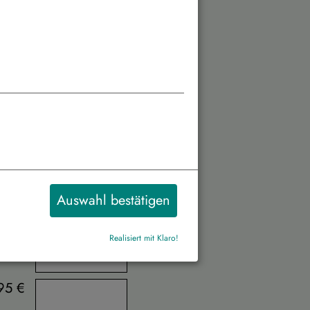
2.846 €
2.776 €
 Zusatzleistung
Auswahl bestätigen
son
Personenanzahl
Realisiert mit Klaro!
80 €
95 €