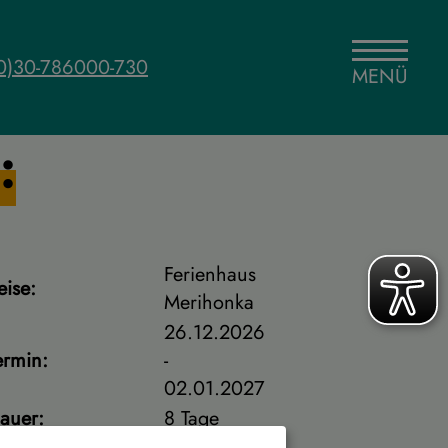
0)30-786000-730
MENÜ
:
Ferienhaus
eise:
Merihonka
26.12.2026
ermin:
-
02.01.2027
auer:
8 Tage