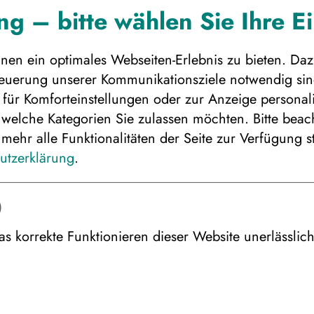
A
g – bitte wählen Sie Ihre E
en ein optimales Webseiten-Erlebnis zu bieten. Daz
Steuerung unserer Kommunikationsziele notwendig sind
für Komforteinstellungen oder zur Anzeige personalis
 welche Kategorien Sie zulassen möchten. Bitte beacht
mehr alle Funktionalitäten der Seite zur Verfügung s
ie Personenanzahl für die gewünscht
utzerklärung
.
Preis
)
as korrekte Funktionieren dieser Website unerlässlic
haus „Merihonka“, 2er Belegung ab/bis
rt
haus „Merihonka“, 3er Belegung ab/bis