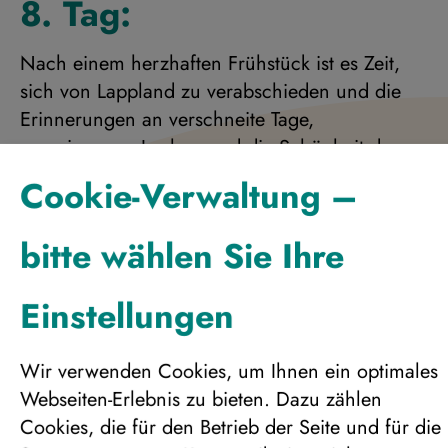
8. Tag:
Nach einem herzhaften Frühstück ist es Zeit,
sich von Lappland zu verabschieden und die
Erinnerungen an verschneite Tage,
gemeinsames Lachen und die Schönheit der
Arktis mitzunehmen. Gäste mit späterer Abreise
Cookie-Verwaltung –
können auch noch ein Mittagessen genießen,
bevor sie sich auf den Heimweg machen. Sie
bitte wählen Sie Ihre
werden bequem zum Flughafen Kittilä
gebracht, um Ihre Heimreise anzutreten.
Einstellungen
Die Tagesprogramme können auch in anderer
Reihenfolge stattfinden.
Wir verwenden Cookies, um Ihnen ein optimales
Webseiten-Erlebnis zu bieten. Dazu zählen
Cookies, die für den Betrieb der Seite und für die