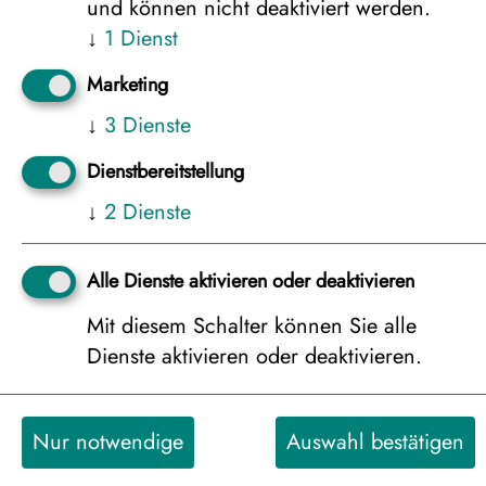
und können nicht deaktiviert werden.
Ferienort und zurück
↓
1
Dienst
7 Übernachtungen in der ausgewählten
Marketing
Unterkunft
↓
3
Dienste
Vollpension und kostenloser Kaffee/Tee,
Dienstbereitstellung
inkl. ein Abendessen in einer
↓
2
Dienste
traditionellen Kota mit lappländischen
Spezialitäten
Alle Dienste aktivieren oder deaktivieren
Nordlicht-Workshop, inkl. warmes
Mit diesem Schalter können Sie alle
Getränk (Dauer ca. 1 Std.)
Dienste aktivieren oder deaktivieren.
Aurora Schneemobil-Tour (2 Gäste pro
Schneemobil), inkl. warmes Getränk
Nur notwendige
Auswahl bestätigen
(Dauer ca. 3 Std.)