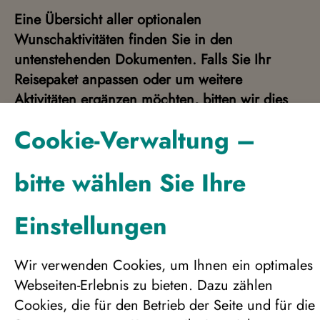
Eine Übersicht aller optionalen
Wunschaktivitäten finden Sie in den
untenstehenden Dokumenten. Falls Sie Ihr
Reisepaket anpassen oder um weitere
Aktivitäten ergänzen möchten, bitten wir dies
bei Ihrer Buchungsanfrage direkt
Cookie-Verwaltung –
mitanzugeben.
Gerne erstellen wir Ihnen auch ein Angebot mit
bitte wählen Sie Ihre
Flügen/ab bis zu Ihrem Wunsch-Flughafen.
Andere Zeiträume auf Anfrage.
Einstellungen
Nicht im Preis enthalten: Trinkgelder und
Wir verwenden Cookies, um Ihnen ein optimales
Wunsch-Ausflüge
Webseiten-Erlebnis zu bieten. Dazu zählen
Bitte beachten Sie, dass vor Ort kein deutscher
Cookies, die für den Betrieb der Seite und für die