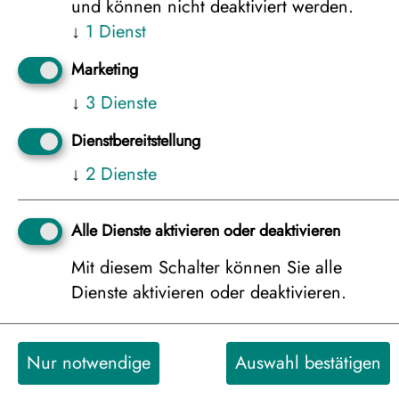
und können nicht deaktiviert werden.
Aktivitäten Ranua Resort
↓
1
Dienst
Aktivitäten Ranua Resort speziell für Familien
Nordlicht Aktivitäten Ranua Resort
Marketing
Schneemobil Safaris Ranua Resort
↓
3
Dienste
Dienstbereitstellung
Termine &
↓
2
Dienste
Buchungsanfrage
Alle Dienste aktivieren oder deaktivieren
Mit diesem Schalter können Sie alle
Dienste aktivieren oder deaktivieren.
Bitte wählen Sie eine Saison aus:
Nur notwendige
Auswahl bestätigen
Superior Holiday Villa