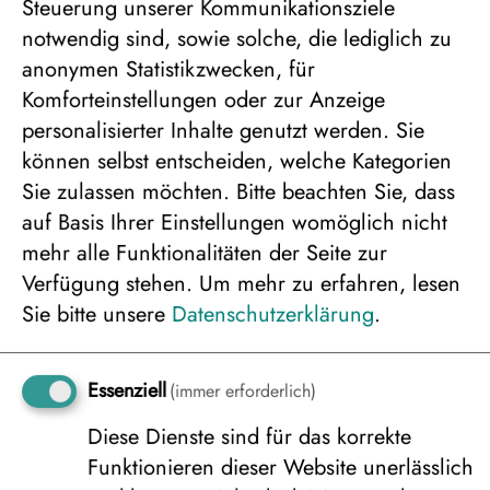
Ansprechpartner vorhanden ist.
Steuerung unserer Kommunikationsziele
notwendig sind, sowie solche, die lediglich zu
*Der Ranua Wildlife Park ist die Heimat von
anonymen Statistikzwecken, für
etwa 50 nördlichen und arktischen Tierarten
Komforteinstellungen oder zur Anzeige
und etwas mehr als 150 Tierexemplaren. Dort
personalisierter Inhalte genutzt werden. Sie
können Sie den einzigen Eisbären Finnlands
können selbst entscheiden, welche Kategorien
sowie Wölfe, Luchse, Vielfraße, Braunbären,
Sie zulassen möchten. Bitte beachten Sie, dass
Polarfüchse, Eulen, Elche, Rentiere, Otter und
auf Basis Ihrer Einstellungen womöglich nicht
zahlreiche weitere Tiere aus nächster Nähe
mehr alle Funktionalitäten der Seite zur
erleben. Die Tiere leben in großzügigen
Verfügung stehen.
Um mehr zu erfahren, lesen
Gehegen mitten im Wald, die ihrem
Sie bitte unsere
Datenschutzerklärung
.
natürlichen Lebensraum ähneln.
Essenziell
(immer erforderlich)
Dokumente
Diese Dienste sind für das korrekte
Funktionieren dieser Website unerlässlich