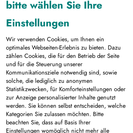
Angebotsnummer:
253456
bitte wählen Sie Ihre
Einstellungen
Bitte wählen Sie die
Personenanzahl für die
Wir verwenden Cookies, um Ihnen ein
gewünschte
optimales Webseiten-Erlebnis zu bieten. Dazu
Unterbringung
zählen Cookies, die für den Betrieb der Seite
und für die Steuerung unserer
Kommunikationsziele notwendig sind, sowie
solche, die lediglich zu anonymen
Statistikzwecken, für Komforteinstellungen oder
zur Anzeige personalisierter Inhalte genutzt
werden. Sie können selbst entscheiden, welche
Doppelzimmer, Waldseite, 2er Belegung
Kategorien Sie zulassen möchten. Bitte
2.531 €
beachten Sie, dass auf Basis Ihrer
Einstellungen womöglich nicht mehr alle