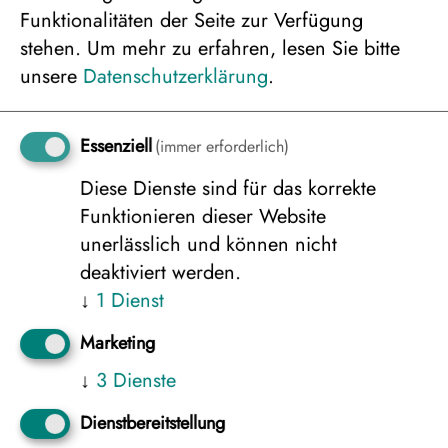
Funktionalitäten der Seite zur Verfügung
Doppelzimmer zur Einzelbelegung,
stehen.
Um mehr zu erfahren, lesen Sie bitte
Waldseite
unsere
Datenschutzerklärung
.
2.797 €
Essenziell
(immer erforderlich)
Diese Dienste sind für das korrekte
Doppelzimmer, Seeseite, 2er Belegung
Funktionieren dieser Website
2.531 €
unerlässlich und können nicht
deaktiviert werden.
↓
1
Dienst
Doppelzimmer zur Einzelbelegung,
Marketing
Seeseite
2.797 €
↓
3
Dienste
Dienstbereitstellung