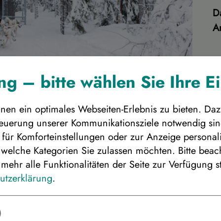
D
A
g – bitte wählen Sie Ihre E
hren gewünschten Reisebeginn
en ein optimales Webseiten-Erlebnis zu bieten. Daz
Steuerung unserer Kommunikationsziele notwendig sind
für Komforteinstellungen oder zur Anzeige personalis
 welche Kategorien Sie zulassen möchten. Bitte beacht
mehr alle Funktionalitäten der Seite zur Verfügung s
ie Personenanzahl für die gewünscht
utzerklärung
.
Preis
)