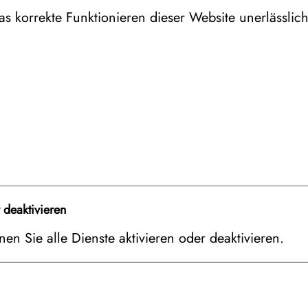
as korrekte Funktionieren dieser Website unerlässlic
r Holiday Villa, 2-er Belegung
r Holiday Villa, 3-er Belegung
r Holiday Villa, 4-er Belegung
r Holiday Villa, 5-er Belegung
r deaktivieren
r Holiday Villa, 6-er Belegung
en Sie alle Dienste aktivieren oder deaktivieren.
Igloo Twin, 2-er Belegung