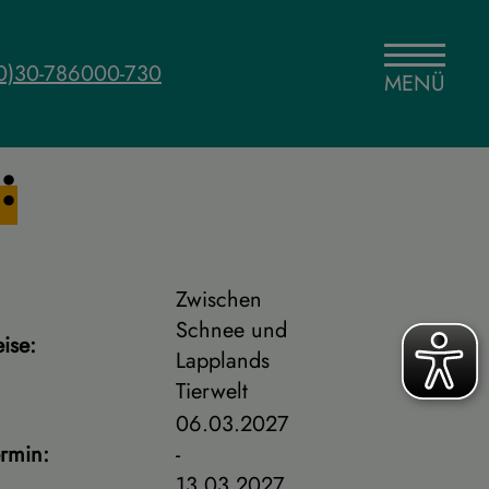
0)30-786000-730
MENÜ
:
Zwischen
Schnee und
ise:
Lapplands
Tierwelt
06.03.2027
ermin:
-
13.03.2027