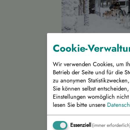
Cookie-Verwaltun
Bitte wählen Sie I
Wir verwenden Cookies, um Ihn
Gewünschter Reisebeginn:
Betrieb der Seite und für die 
zu anonymen Statistikzwecken, 
Sie können selbst entscheiden,
Einstellungen womöglich nicht 
Bitte wählen Sie d
lesen Sie bitte unsere
Datensch
Unterbringung
Essenziell
(immer erforderlich