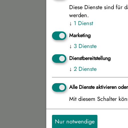
Diese Dienste sind für d
Superio
werden.
↓
1
Dienst
Superio
Marketing
↓
3
Dienste
Superio
Dienstbereitstellung
Superio
↓
2
Dienste
Alle Dienste aktivieren ode
Superio
Mit diesem Schalter könn
Arctic 
Nur notwendige