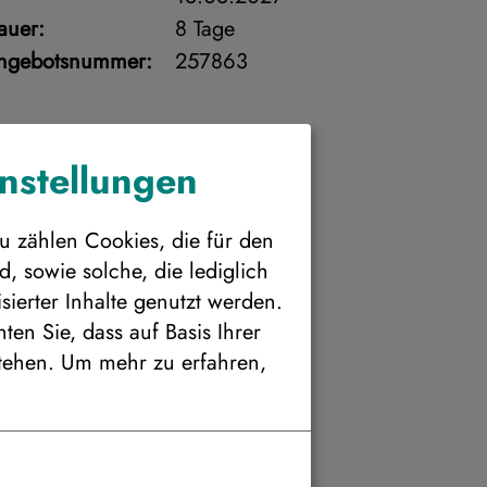
auer:
8 Tage
ngebotsnummer:
257863
instellungen
u zählen Cookies, die für den
, sowie solche, die lediglich
ierter Inhalte genutzt werden.
en Sie, dass auf Basis Ihrer
tehen.
Um mehr zu erfahren,
e Unterbringung
 pro Person
Personenanzahl