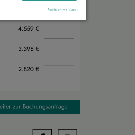
Realisiert mit Klaro!
4.559 €
3.398 €
2.820 €
eiter zur Buchungsanfrage