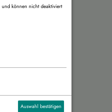
h und können nicht deaktiviert
2.363 €
2.071 €
1.916 €
1.822 €
1.760 €
3.984 €
Auswahl bestätigen