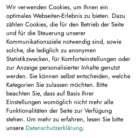
Wir verwenden Cookies, um Ihnen ein
optimales Webseiten-Erlebnis zu bieten. Dazu
zählen Cookies, die für den Betrieb der Seite
Ferienhaus in sagenhafter Stille
und für die Steuerung unserer
Kommunikationsziele notwendig sind, sowie
Paketpreis pro Person - Feiertage in Lappland, in
solche, die lediglich zu anonymen
einem eigenem großen Ferienhaus
Statistikzwecken, für Komforteinstellungen oder
zur Anzeige personalisierter Inhalte genutzt
werden. Sie können selbst entscheiden, welche
Exklusives Ferienhaus für Gruppen mit
Kategorien Sie zulassen möchten. Bitte
bis zu 21 Personen
beachten Sie, dass auf Basis Ihrer
Zubuchbare Aktivitäten
Einstellungen womöglich nicht mehr alle
Funktionalitäten der Seite zur Verfügung
Feiertage in der Wildnis
stehen.
Um mehr zu erfahren, lesen Sie bitte
Flüge bereits inklusive
unsere
Datenschutzerklärung
.