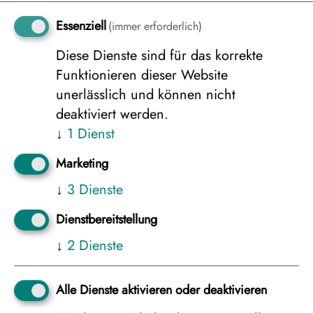
Essenziell
(immer erforderlich)
Nächste Termine
19.12.2026
-
26.12.2026
Diese Dienste sind für das korrekte
26.12.2026
-
02.01.2027
Funktionieren dieser Website
unerlässlich und können nicht
ab 1.999 €
Dauer: 8 Tage
deaktiviert werden.
↓
1
Dienst
Marketing
↓
3
Dienste
Dienstbereitstellung
↓
2
Dienste
Alle Dienste aktivieren oder deaktivieren