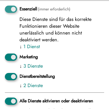
Eine Gesamtstrecke von 150 km
Essenziell
(immer erforderlich)
Flüge bereits inklusive
Diese Dienste sind für das korrekte
Funktionieren dieser Website
unerlässlich und können nicht
Nächste Termine
deaktiviert werden.
28.02.2027
-
06.03.2027
↓
1
Dienst
07.03.2027
-
13.03.2027
Marketing
ab 2.597 €
↓
3
Dienste
Dauer: 7 Tage
Dienstbereitstellung
↓
2
Dienste
Alle Dienste aktivieren oder deaktivieren