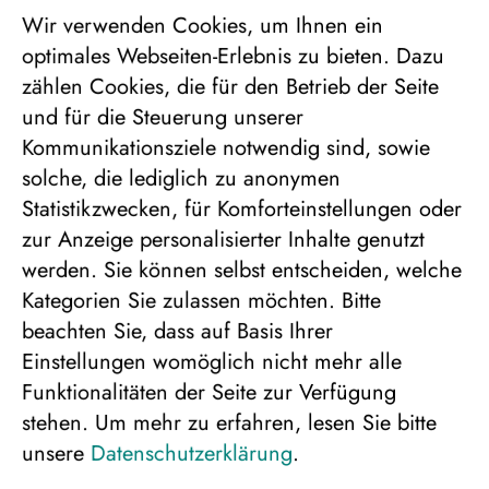
Wir verwenden Cookies, um Ihnen ein
optimales Webseiten-Erlebnis zu bieten. Dazu
zählen Cookies, die für den Betrieb der Seite
und für die Steuerung unserer
Kommunikationsziele notwendig sind, sowie
solche, die lediglich zu anonymen
Statistikzwecken, für Komforteinstellungen oder
Skitour Kalevala in der Region
zur Anzeige personalisierter Inhalte genutzt
Kainuu
werden. Sie können selbst entscheiden, welche
Kategorien Sie zulassen möchten. Bitte
Winterliche Geführte Ski-Wandertour
beachten Sie, dass auf Basis Ihrer
Einstellungen womöglich nicht mehr alle
Funktionalitäten der Seite zur Verfügung
Geführte Ski-Langlauf-Tour
stehen.
Um mehr zu erfahren, lesen Sie bitte
Übernachtung in kleinen, familiären
unsere
Datenschutzerklärung
.
Unterkünften